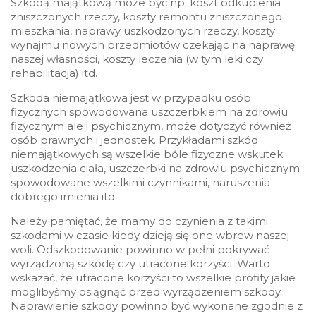
Szkodą majątkową może być np. koszt odkupienia
zniszczonych rzeczy, koszty remontu zniszczonego
mieszkania, naprawy uszkodzonych rzeczy, koszty
wynajmu nowych przedmiotów czekając na naprawę
naszej własności, koszty leczenia (w tym leki czy
rehabilitacja) itd.
Szkoda niemajątkowa jest w przypadku osób
fizycznych spowodowana uszczerbkiem na zdrowiu
fizycznym ale i psychicznym, może dotyczyć również
osób prawnych i jednostek. Przykładami szkód
niemajątkowych są wszelkie bóle fizyczne wskutek
uszkodzenia ciała, uszczerbki na zdrowiu psychicznym
spowodowane wszelkimi czynnikami, naruszenia
dobrego imienia itd.
Należy pamiętać, że mamy do czynienia z takimi
szkodami w czasie kiedy dzieją się one wbrew naszej
woli. Odszkodowanie powinno w pełni pokrywać
wyrządzoną szkodę czy utracone korzyści. Warto
wskazać, że utracone korzyści to wszelkie profity jakie
moglibyśmy osiągnąć przed wyrządzeniem szkody.
Naprawienie szkody powinno być wykonane zgodnie z