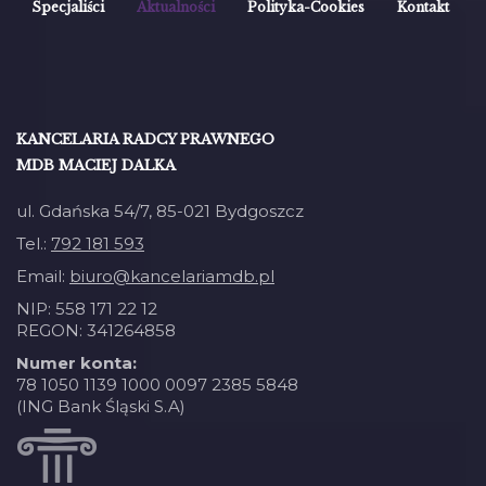
Specjaliści
Aktualności
Polityka-Cookies
Kontakt
KANCELARIA RADCY PRAWNEGO
MDB MACIEJ DALKA
ul. Gdańska 54/7, 85-021 Bydgoszcz
Tel.:
792 181 593
Email:
biuro@kancelariamdb.pl
NIP: 558 171 22 12
REGON: 341264858
Numer konta:
78 1050 1139 1000 0097 2385 5848
(ING Bank Śląski S.A)