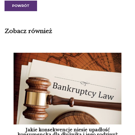
POWRÓT
Zobacz również
Jakie konsekwencje niesie upadłość
konsumencka dla dłużnika i jego rodziny?