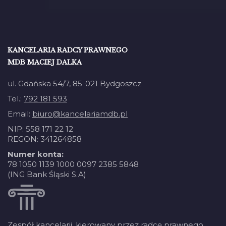
KANCELARIA RADCY PRAWNEGO
MDB MACIEJ DALKA
ul. Gdańska 54/7, 85-021 Bydgoszcz
Tel.:
792 181 593
Email:
biuro@kancelariamdb.pl
NIP: 558 171 22 12
REGON: 341264858
Numer konta:
78 1050 1139 1000 0097 2385 5848
(ING Bank Śląski S.A)
Zespół kancelarii, kierowany przez radcę prawnego