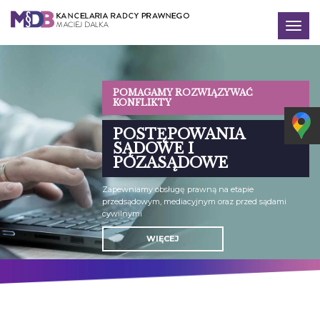
Togg
navig
POMAGAMY ROZWIĄZYWAĆ
KONFLIKTY
POSTĘPOWANIA
SĄDOWE I
POZASĄDOWE
Zapewniamy obsługę prawną na etapie
przedsądowym, mediacyjnym oraz przed sądami
cywilnymi
WIĘCEJ