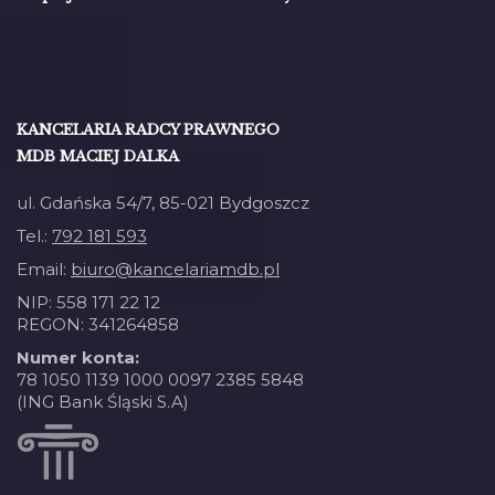
KANCELARIA RADCY PRAWNEGO
MDB MACIEJ DALKA
ul. Gdańska 54/7, 85-021 Bydgoszcz
Tel.:
792 181 593
Email:
biuro@kancelariamdb.pl
NIP: 558 171 22 12
REGON: 341264858
Numer konta:
78 1050 1139 1000 0097 2385 5848
(ING Bank Śląski S.A)