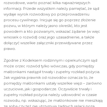
rozwodowe, warto poznać kilka najważniejszych
informacji. Przede wszystkim należy pamiętać, że sąd
wydaje wyrok rozwodowy po przeprowadzeniu
procesu cywilnego. Inicjuje się go poprzez złożenie
pozwu, w którym należy jasno określić, kto jest
powodem a kto pozwanym, wskazać żądanie (w więc
wniosek o rozwód) oraz jego uzasadnienie, a także
dołączyć wszelkie załączniki przewidywane przez
prawo.
Zgodnie z Kodeksem rodzinnym i opiekuńczym sąd
może orzec rozwód tylko wówczas, gdy pomiędzy
małżonkami nastąpił trwały i zupełny rozkład pożycia.
Jak wyjaśnia prawnik od rozwodów oznacza to, że
pomiędzy małżonkami ustały wszelkie więzi – zarówno
uczuciowe, jak i gospodarcze. Oczywiście trwały i
zupełny rozkład pożycia należy udowodnić w czasie
rozwodu, np. wskazując, że małżonkowie nie mieszkają
ze sobą czy też nie utrzymują żadnych relacji poza